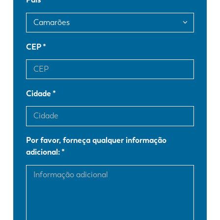
FR
EN-US
DE
IT
CEP
ES
PT-PT
Cidade
PL
SK
Por favor, forneça qualquer informação
KO
CN
adicional: