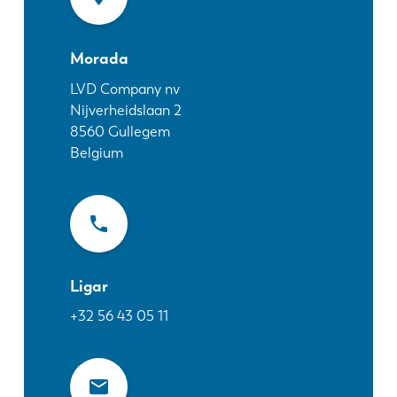
Notícias
Descubra a LVD
Morada
Experiências dos clientes
Eventos
LVD Company nv
Nijverheidslaan 2
Centro de Recursos
8560
Gullegem
Indústrias & soluções
Belgium
Carreiras
Contacte-nos
Ligar
+32 56 43 05 11