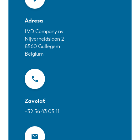
Novinky
Objavte LVD
Adresa
Príbehy zákazníkov
Podujatia
LVD Company nv
Nijverheidslaan 2
Stredisko zdrojov
8560
Gullegem
Priemyselné odvetvia a riešenia
Belgium
Kariéra
Kontaktujte nás
Zavolať
+32 56 43 05 11