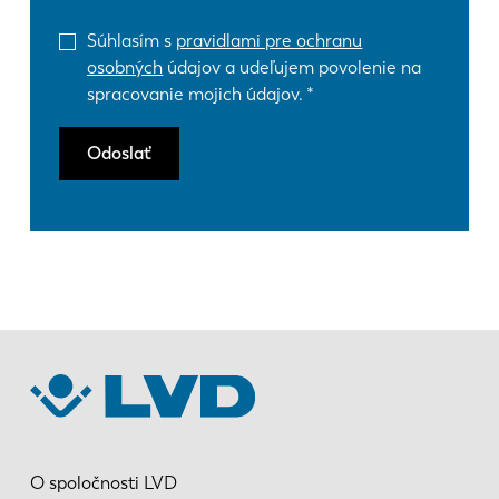
Súhlasím s
pravidlami pre ochranu
osobných
údajov a udeľujem povolenie na
spracovanie mojich údajov.
Odoslať
O spoločnosti LVD