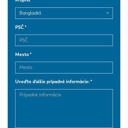
FR
EN-US
DE
IT
PSČ
ES
PT-PT
Mesto
PL
SK
Uveďte ďalšie prípadné informácie:
KO
CN