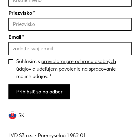
Priezvisko
Email
Súhlasím s
pravidlami pre ochranu osobných
údajov a udeľujem povolenie na spracovanie
mojich údajov.
Prihlásiť sa na odber
SK
LVD S3 a.s. • Priemyselnà 1 982 01