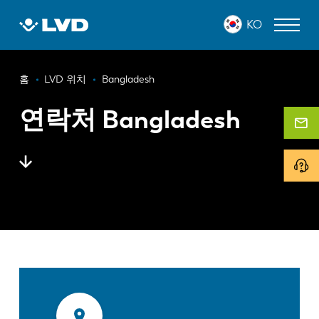
주
KO
요
콘
텐
이
츠
레이저 커팅 머신
홈
LVD 위치
Bangladesh
로
동
프레스 브레이크
건
연락처 Bangladesh
경
너
판넬 벤더
로
뛰
기
펀치 프레스
전단 기계
소프트웨어
고객 사례
LVD 정보