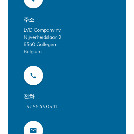
소식
LVD를발견하다
주소
고객 사례
이벤트
LVD Company nv
Nijverheidslaan 2
리소스 센터
8560
Gullegem
산업 및 솔루션
Belgium
직원 채용
문의
전화
+32 56 43 05 11