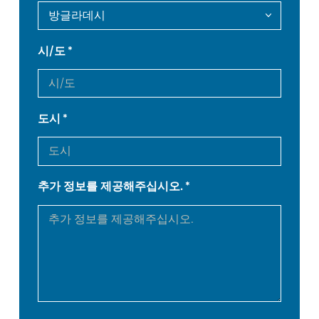
DE
IT
시/도
ES
PT-PT
도시
PL
SK
KO
CN
추가 정보를 제공해주십시오.