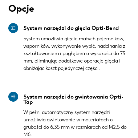
Opcje
System narzędzi do gięcia Opti-Bend
System umożliwia gięcie małych pojemników,
wsporników, wykonywanie wybić, nadcinania z
EN
NL
kształtowaniem i pogłębień o wysokości do 75
mm, eliminując dodatkowe operacje gięcia i
FR
EN-US
obniżając koszt pojedynczej części.
DE
IT
System narzędzi do gwintowania Opti-
Tap
ES
PT-PT
W pełni automatyczny system narzędzi
umożliwia gwintowanie w materiałach o
PL
SK
grubości do 6,35 mm w rozmiarach od M2,5 do
M6.