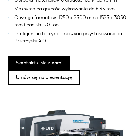
Aktualności
Maksymalna grubość wykrawania do 6,35 mm.
Odkryj LVD
Obsługa formatów: 1250 x 2500 mm i 1525 x 3050
Realizacje
mm i nacisku 20 ton
Wydarzenia
Inteligentna fabryka - maszyna przystosowana do
Centrum zasobów
Przemysłu 4.0
Branże i rozwiązania
Oferty pracy
Skontaktuj się z nami
Umów się na prezentację
Kontakt