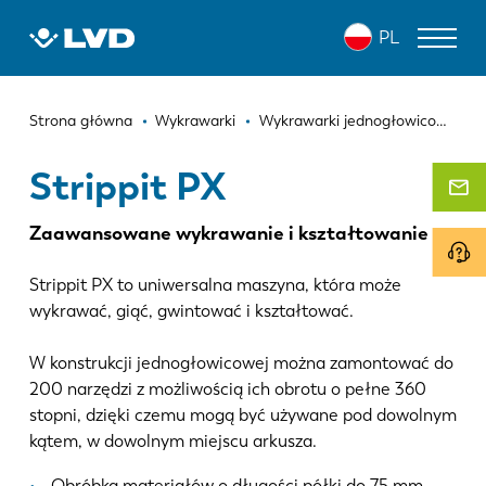
Przejdź
STRIPPIT PX
PL
do
treści
Ścieżka
WYCINARKI LASEROWE
Strona główna
Wykrawarki
Wykrawarki jednogłowicowe
nawigacyjna
PRASY KRAWĘDZIOWE
Strippit PX
ZAGINARKI DO PANELI
Zaawansowane wykrawanie i kształtowanie
WYKRAWARKI
Strippit PX to uniwersalna maszyna, która może
NOŻYCE GILOTYNOWE
wykrawać, giąć, gwintować i kształtować.
OPROGRAMOWANIE
W konstrukcji jednogłowicowej można zamontować do
200 narzędzi z możliwością ich obrotu o pełne 360
OBSŁUGA KLIENTA
stopni, dzięki czemu mogą być używane pod dowolnym
kątem, w dowolnym miejscu arkusza.
O firmie LVD
Obróbka materiałów o długości półki do 75 mm