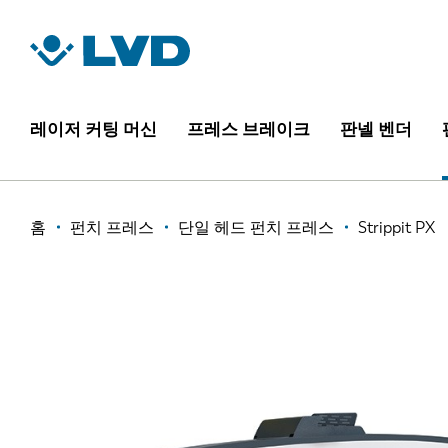
주
요
STRIPPIT PX
콘
텐
츠
레이저 커팅 머신
프레스 브레이크
판넬 벤더
로
건
너
이
홈
펀치 프레스
단일 헤드 펀치 프레스
Strippit PX
뛰
기
동
경
로