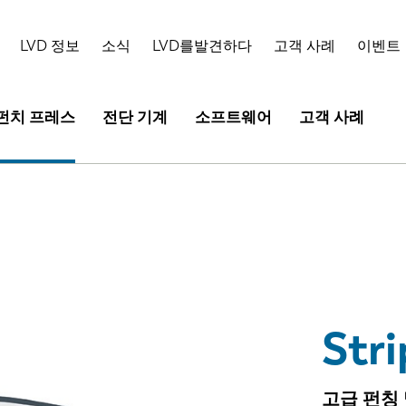
하이라이트
기술 정보
선택 사항
LVD 정보
소식
LVD를발견하다
고객 사례
이벤트
펀치 프레스
전단 기계
소프트웨어
고객 사례
Stri
고급 펀칭 