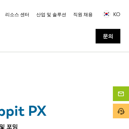
고객 사례
저희에게 연락하거나 데모를 요청하십시오.
KO
리소스 센터
산업 및 솔루션
직원 채용
문의
ppit PX
및 포밍