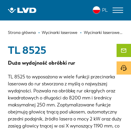
Przejdź
TL 8525
PL
do
treści
Ścieżka
WYCINARKI LASEROWE
Strona główna
Wycinarki laserowe
Wycinarki laserowe do rur
nawigacyjna
PRASY KRAWĘDZIOWE
TL 8525
ZAGINARKI DO PANELI
Duża wydajność obróbki rur
WYKRAWARKI
TL 8525 to wyposażona w wiele funkcji przecinarka
NOŻYCE GILOTYNOWE
laserowa do rur stworzona z myślą o najwyższej
wydajności. Pozwala na obróbkę rur okrągłych oraz
OPROGRAMOWANIE
kwadratowych o długości do 8200 mm i średnicy
maksymalnej 250 mm. Zoptymalizowane funkcje
OBSŁUGA KLIENTA
obejmują głowicę tnącą pod ukosem, automatyczny
przedni podajnik, źródło lasera o mocy 2 kW oraz duży
O firmie LVD
zasięg głowicy tnącej w osi X wynoszący 1190 mm, co