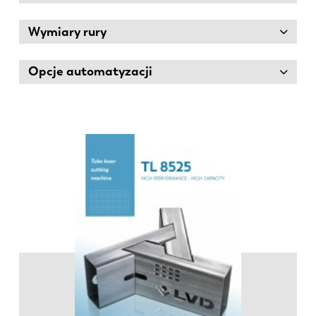
Wymiary rury
Opcje automatyzacji
EN
NL
FR
EN-US
DE
IT
ES
PT-PT
PL
SK