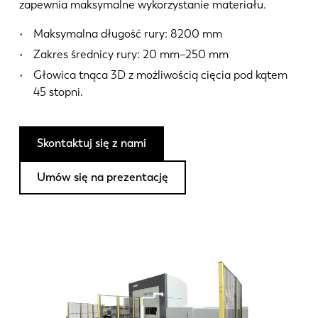
Aktualności
zapewnia maksymalne wykorzystanie materiału.
Odkryj LVD
Maksymalna długość rury: 8200 mm
Realizacje
Zakres średnicy rury: 20 mm–250 mm
Wydarzenia
Głowica tnąca 3D z możliwością cięcia pod kątem
Centrum zasobów
45 stopni.
Branże i rozwiązania
Oferty pracy
Skontaktuj się z nami
Umów się na prezentację
Kontakt