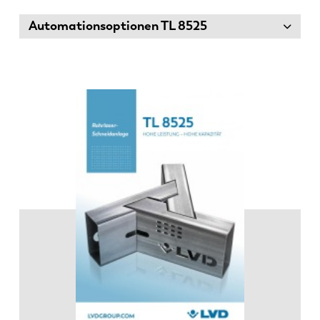
Automationsoptionen TL 8525
EN
NL
FR
EN-US
DE
IT
ES
PT-PT
PL
SK