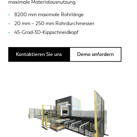
News
maximale Materialausnutzung.
LVD entdecken
8200 mm maximale Rohrlänge
Erfolgsgeschichten
20 mm – 250 mm Rohrdurchmesser
Events
45-Grad-3D-Kippschneidkopf
Ressourcencenter
Branchen & Lösungen
Kontaktieren Sie uns
Demo anfordern
Karriere
Kontakt