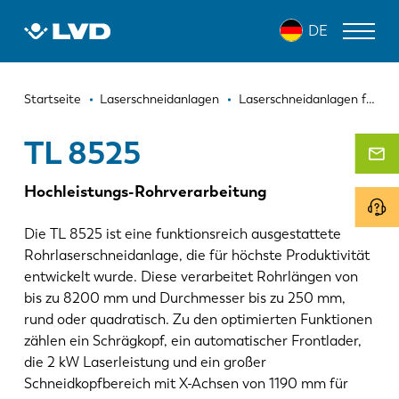
Direkt
TL 8525
DE
zum
Inhalt
Pfadnavigation
LASERSCHNEIDANLAGEN
Startseite
Laserschneidanlagen
Laserschneidanlagen für Rohre
ABKANTPRESSEN
TL 8525
SCHWENKBIEGEZENTRUM
Hochleistungs-Rohrverarbeitung
STANZPRESSEN
Die TL 8525 ist eine funktionsreich ausgestattete
TAFELSCHEREN
Rohrlaserschneidanlage, die für höchste Produktivität
entwickelt wurde. Diese verarbeitet Rohrlängen von
SOFTWARE
bis zu 8200 mm und Durchmesser bis zu 250 mm,
rund oder quadratisch. Zu den optimierten Funktionen
KUNDENDIENST
zählen ein Schrägkopf, ein automatischer Frontlader,
die 2 kW Laserleistung und ein großer
Über LVD
Schneidkopfbereich mit X-Achsen von 1190 mm für