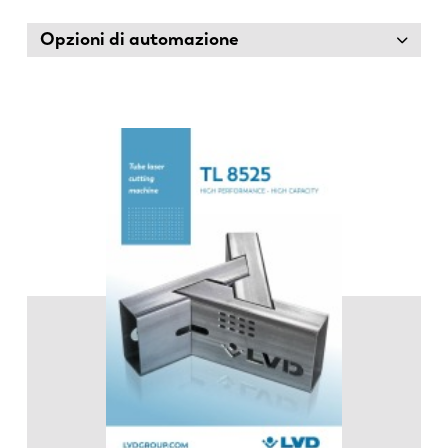
Opzioni di automazione
EN
NL
FR
EN-US
DE
IT
ES
PT-PT
PL
SK