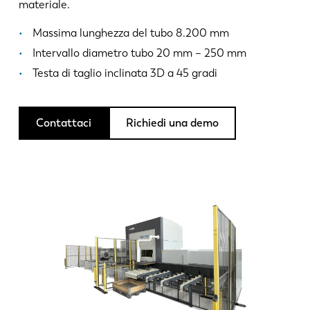
Notizie
materiale.
Scopri LVD
Massima lunghezza del tubo 8.200 mm
Storie di clienti
Intervallo diametro tubo 20 mm – 250 mm
Eventi
Testa di taglio inclinata 3D a 45 gradi
Centro risorse
Settori e soluzioni
Contattaci
Richiedi una demo
Lavora con noi
Contattateci