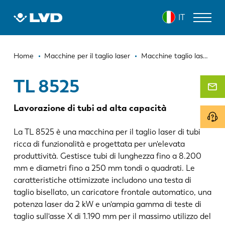
Salta
TL 8525
IT
al
contenuto
principale
Briciole
MACCHINE PER IL TAGLIO LASER
Home
Macchine per il taglio laser
Macchine taglio laser per i tubi
di
PRESSE PIEGATRICI
TL 8525
pane
PANNELLATRICI
Lavorazione di tubi ad alta capacità
PUNZONATRICI
La TL 8525 è una macchina per il taglio laser di tubi
CESOIE
ricca di funzionalità e progettata per un'elevata
produttività. Gestisce tubi di lunghezza fino a 8.200
SOFTWARE
mm e diametri fino a 250 mm tondi o quadrati. Le
caratteristiche ottimizzate includono una testa di
SERVIZIO CLIENTI
taglio bisellato, un caricatore frontale automatico, una
potenza laser da 2 kW e un'ampia gamma di teste di
SU LVD
taglio sull'asse X di 1.190 mm per il massimo utilizzo del