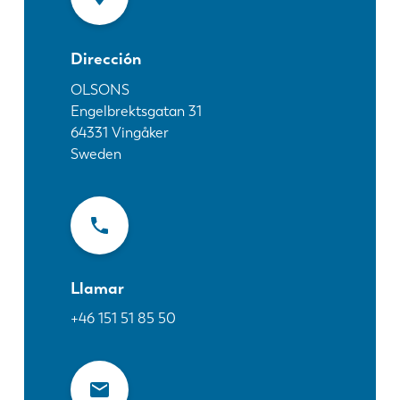
Noticias
Descubra LVD
Dirección
Testimonios
Eventos
OLSONS
Engelbrektsgatan 31
Centro de recursos
64331
Vingåker
Industrias y soluciones
Sweden
Vacantes
Contacto
Llamar
+46 151 51 85 50