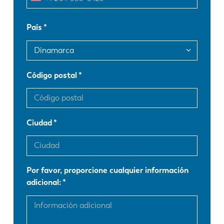
EN
NL
País
FR
EN-US
DE
IT
Código postal
ES
PT-PT
Ciudad
PL
SK
KO
CN
Por favor, proporcione cualquier información
adicional: