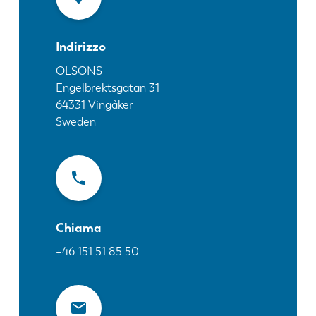
Notizie
Scopri LVD
Indirizzo
Storie di clienti
Eventi
OLSONS
Engelbrektsgatan 31
Centro risorse
64331
Vingåker
Settori e soluzioni
Sweden
Lavora con noi
Contattateci
Chiama
+46 151 51 85 50