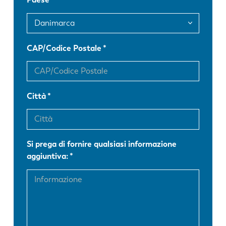
FR
EN-US
DE
IT
CAP/Codice Postale
ES
PT-PT
Città
PL
SK
KO
CN
Si prega di fornire qualsiasi informazione
aggiuntiva: