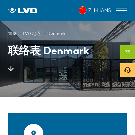
跳
ZH-HANS
转
到
主
面
要
激光切割机
首页
LVD 地点
Denmark
内
包
折弯机
容
联络表 Denmark
屑
折弯中心
冲床
剪板机
软件
客户服务
关于 LVD