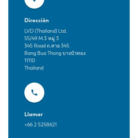
Noticias
Descubra LVD
Dirección
Testimonios
Eventos
LVD (Thailand) Ltd.
55/49 M.3 หมู่ 3
Centro de recursos
345 Road ถ.สาย 345
Industrias y soluciones
Bang Bua Thong บางบัวทอง
Vacantes
11110
Thailand
Contacto
Llamar
+66 2 5258621