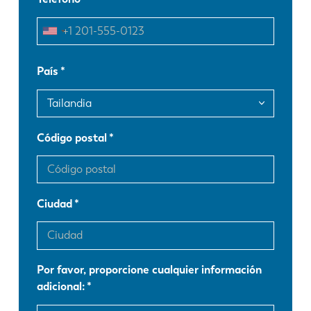
EN
NL
FR
EN-US
País
DE
IT
Código postal
ES
PT-PT
PL
SK
Ciudad
KO
CN
Por favor, proporcione cualquier información
adicional: