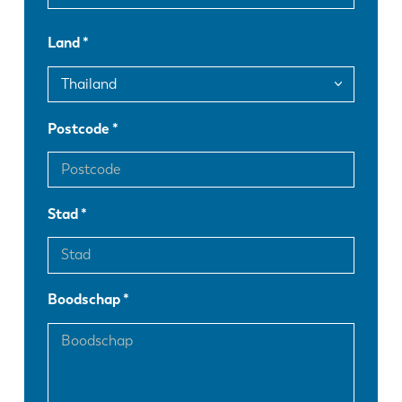
FR
EN-US
Land
DE
IT
Postcode
ES
PT-PT
PL
SK
Stad
KO
CN
Boodschap