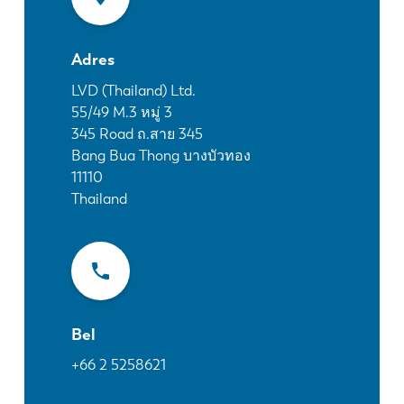
Nieuws
Ontdek LVD
Adres
Klantenverhalen
Events
LVD (Thailand) Ltd.
55/49 M.3 หมู่ 3
Kenniscentrum
345 Road ถ.สาย 345
Sectoren en oplossingen
Bang Bua Thong บางบัวทอง
Jobs
11110
Thailand
Contacteer ons
Bel
+66 2 5258621