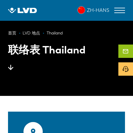
跳
ZH-HANS
转
到
主
面
要
激光切割机
首页
LVD 地点
Thailand
内
包
折弯机
容
联络表 Thailand
屑
折弯中心
冲床
剪板机
软件
客户服务
关于 LVD