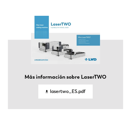
EN
NL
Más información sobre LaserTWO
FR
EN-US
lasertwo_ES.pdf
DE
IT
ES
PT-PT