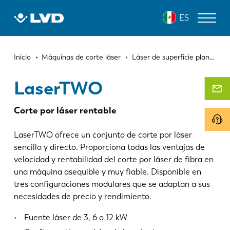
Pasar
LASERTWO
ES
al
contenido
principal
Ruta
MÁQUINAS DE CORTE LÁSER
Inicio
Máquinas de corte láser
Láser de superficie plana
L
de
DOBLADORAS
LaserTWO
navegación
PANELADORAS
Corte por láser rentable
PUNZONADORAS
LaserTWO ofrece un conjunto de corte por láser
CIZALLAS
sencillo y directo. Proporciona todas las ventajas de
velocidad y rentabilidad del corte por láser de fibra en
SOFTWARE
una máquina asequible y muy fiable. Disponible en
tres configuraciones modulares que se adaptan a sus
SERVICIO DE ATENCIÓN AL CLIENTE
necesidades de precio y rendimiento.
Sobre LVD
Fuente láser de 3, 6 o 12 kW