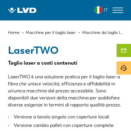
Salta
LASERTWO
IT
al
contenuto
principale
Briciole
MACCHINE PER IL TAGLIO LASER
Home
Macchine per il taglio laser
Macchine da taglio laser a superficie plana
di
PRESSE PIEGATRICI
LaserTWO
pane
PANNELLATRICI
Taglio laser a costi contenuti
PUNZONATRICI
LaserTWO è una soluzione pratica per il taglio laser a
CESOIE
fibra che unisce velocità, efficienza e affidabilità in
un'unica macchina dal prezzo accessibile. Sono
SOFTWARE
disponibili due versioni della macchina per soddisfare
diverse esigenze in termini di rapporto qualità-prezzo.
SERVIZIO CLIENTI
Versione a tavolo singolo con coperture locali
SU LVD
Versione cambio pallet con coperture complete