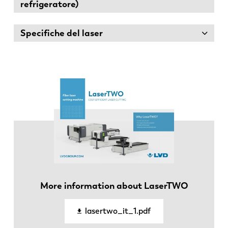
refrigeratore)
Specifiche del laser
EN
NL
FR
EN-US
DE
IT
More information about LaserTWO
ES
PT-PT
lasertwo_it_1.pdf