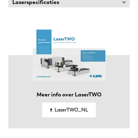
Laserspecificaties
EN
NL
FR
EN-US
Meer info over LaserTWO
LaserTWO_NL
DE
IT
ES
PT-PT