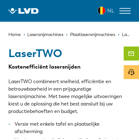
Overslaan
LASERTWO
NL
en
naar
de
Kruimelpad
inhoud
LASERSNIJMACHINES
Home
Lasersnijmachines
Plaatlasersnijmachines
LaserTWO
gaan
AFKANTPERSEN
LaserTWO
PANEELBUIGMACHINES
Kostenefficiënt lasersnijden
PONSMACHINES
LaserTWO combineert snelheid, efficiëntie en
GUILLOTINESCHAREN
betrouwbaarheid in een prijsgunstige
lasersnijmachine. Met twee mogelijke uitvoeringen
SOFTWARE
kiest u de oplossing die het best aansluit bij uw
productiebehoeften en budget.
CUSTOMER SERVICE
Versie met enkele tafel en plaatselijke
Over LVD
afscherming