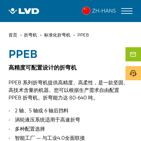
跳
PPEB
ZH-HANS
转
到
主
面
要
激光切割机
首页
折弯机
标准化折弯机
PPEB
内
包
折弯机
容
PPEB
屑
折弯中心
高精度可配置设计的折弯机
冲床
PPEB 系列折弯机提供高精度、高柔性，是一款坚固、
剪板机
高技术含量的机器。您可以根据生产需求自由配置
PPEB 折弯机。折弯能力达 80-640 吨。
软件
2 轴、5 轴或 6 轴后挡料
客户服务
涡轮液压系统适用于高速折弯
多种配置选择
关于 LVD
智能工厂 — 与工业4.0全面联接