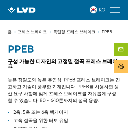
주
PPEB
KO
요
콘
텐
이
츠
레이저 커팅 머신
홈
프레스 브레이크
독립형 프레스 브레이크
PPEB
로
동
프레스 브레이크
건
PPEB
경
너
판넬 벤더
로
뛰
구성 가능한 디자인의 고정밀 절곡 프레스 브레이
기
크
펀치 프레스
높은 정밀도와 높은 유연성. PPEB 프레스 브레이크는 견
전단 기계
고하고 기술이 풍부한 기계입니다. PPEB를 사용하면 생
소프트웨어
산 요구 사항에 맞게 프레스 브레이크를 자유롭게 구성
할 수 있습니다. 80 ~ 640톤까지의 절곡 용량.
고객 사례
2축, 5축 또는 6축 백게이지
LVD 정보
고속 절곡을 위한 터보 유압