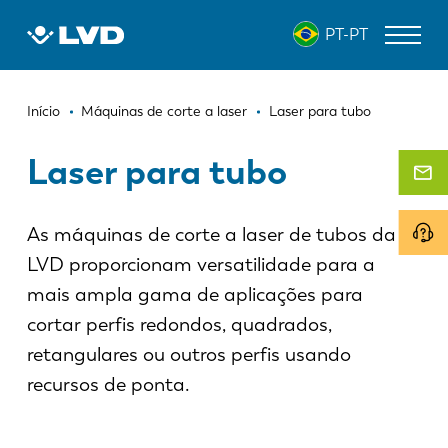
Passar
PT-PT
para
o
conteúdo
Navegação
principal
MÁQUINAS DE CORTE A LASER
Início
Máquinas de corte a laser
Laser para tubo
estrutural
DOBRADEIRAS
Laser para tubo
PANELADORAS
As máquinas de corte a laser de tubos da
PUNCIONADEIRAS
LVD proporcionam versatilidade para a
GUILHOTINAS
mais ampla gama de aplicações para
SOFTWARE
cortar perfis redondos, quadrados,
retangulares ou outros perfis usando
ATENDIMENTO AO CLIENTE
recursos de ponta.
Sobre a LVD