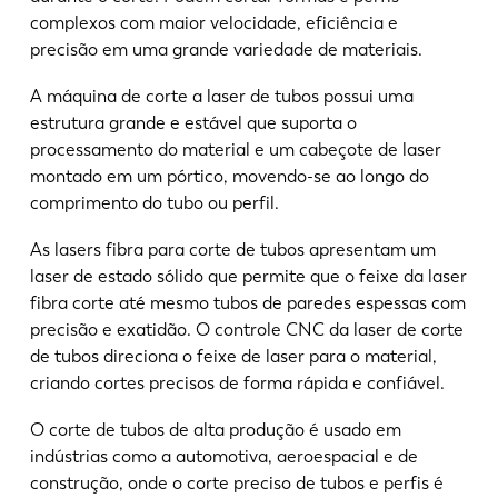
complexos com maior velocidade, eficiência e
precisão em uma grande variedade de materiais.
FR
EN-US
A máquina de corte a laser de tubos possui uma
estrutura grande e estável que suporta o
DE
IT
processamento do material e um cabeçote de laser
montado em um pórtico, movendo-se ao longo do
comprimento do tubo ou perfil.
ES
PT-PT
As lasers fibra para corte de tubos apresentam um
laser de estado sólido que permite que o feixe da laser
PL
SK
fibra corte até mesmo tubos de paredes espessas com
precisão e exatidão. O controle CNC da laser de corte
KO
CN
de tubos direciona o feixe de laser para o material,
criando cortes precisos de forma rápida e confiável.
O corte de tubos de alta produção é usado em
indústrias como a automotiva, aeroespacial e de
construção, onde o corte preciso de tubos e perfis é