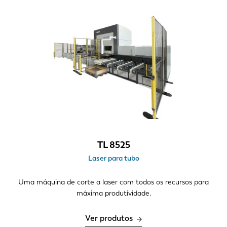
Notícias
Descubra a LVD
Experiências dos clientes
Eventos
Centro de Recursos
Indústrias & soluções
Carreiras
Contacte-nos
TL 8525
Laser para tubo
Uma máquina de corte a laser com todos os recursos para
máxima produtividade.
Ver produtos