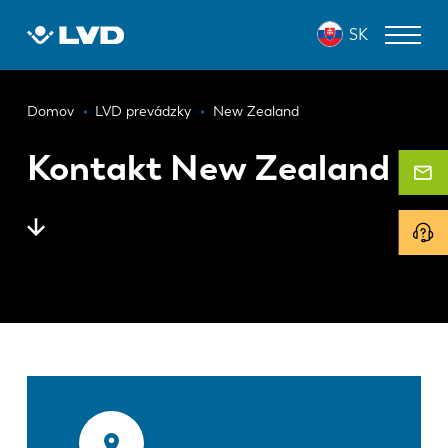
Skočiť
SK
na
hlavný
obsah
Omrvinka
ZARIADENIA NA REZANIE LASEROM
Domov
LVD prevádzky
New Zealand
OHRAŇOVACIE LISY
Kontakt New Zealand
PANELOVÉ OHÝBAČE
DIEROVACIE LISY
STRIHACIE STROJE
SOFTVÉR
ODDELENIE ZÁKAZNÍCKYCH SLUŽIEB
O spoločnosti LVD