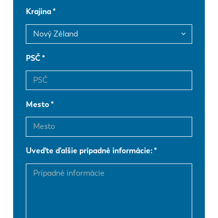
Krajina
FR
EN-US
DE
IT
PSČ
ES
PT-PT
Mesto
PL
SK
KO
CN
Uveďte ďalšie prípadné informácie: