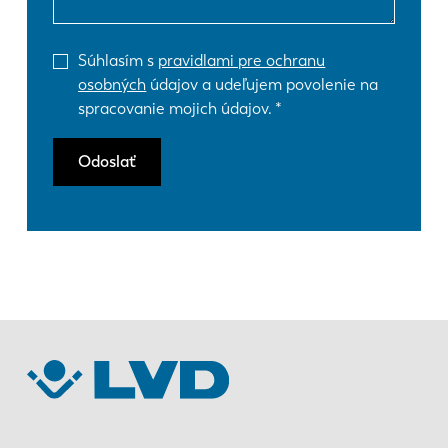
Súhlasím s
pravidlami pre ochranu
osobných
údajov a udeľujem povolenie na
spracovanie mojich údajov.
Odoslať