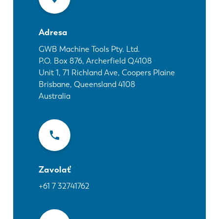
Novinky
Objavte LVD
Adresa
Príbehy zákazníkov
Podujatia
GWB Machine Tools Pty. Ltd.
P.O. Box 876, Archerfield Q.4108
Stredisko zdrojov
Unit 1, 71 Richland Ave, Coopers Plaine
Priemyselné odvetvia a riešenia
Brisbane, Queensland
4108
Kariéra
Australia
Kontaktujte nás
Zavolať
+61 7 32741762