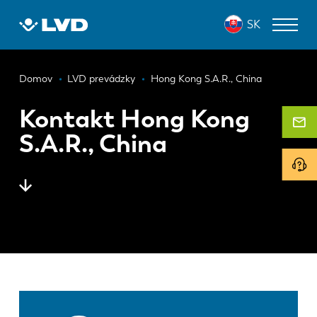
Skočiť
SK
na
hlavný
obsah
Omrvinka
ZARIADENIA NA REZANIE LASEROM
Domov
LVD prevádzky
Hong Kong S.A.R., China
OHRAŇOVACIE LISY
Kontakt Hong Kong
S.A.R., China
PANELOVÉ OHÝBAČE
DIEROVACIE LISY
STRIHACIE STROJE
SOFTVÉR
ODDELENIE ZÁKAZNÍCKYCH SLUŽIEB
O spoločnosti LVD