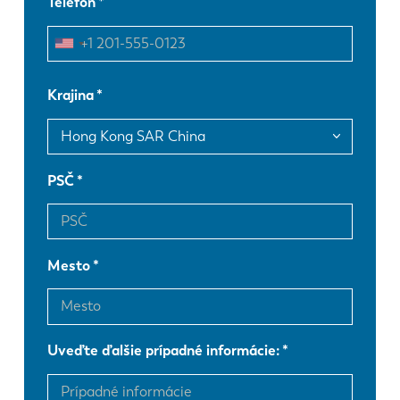
Telefón
EN
NL
FR
EN-US
Krajina
DE
IT
PSČ
ES
PT-PT
PL
SK
Mesto
KO
CN
Uveďte ďalšie prípadné informácie: