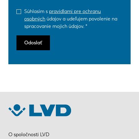
Súhlasím s
pravidlami pre ochranu
osobných
údajov a udeľujem povolenie na
spracovanie mojich údajov.
Odoslať
O spoločnosti LVD