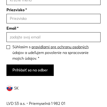
Priezvisko
Email
Súhlasím s
pravidlami pre ochranu osobných
údajov a udeľujem povolenie na spracovanie
mojich údajov.
Prihlásiť sa na odber
SK
LVD S3 a.s. • Priemyselnà 1 982 01