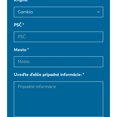
FR
EN-US
DE
IT
PSČ
ES
PT-PT
Mesto
PL
SK
Uveďte ďalšie prípadné informácie:
KO
CN