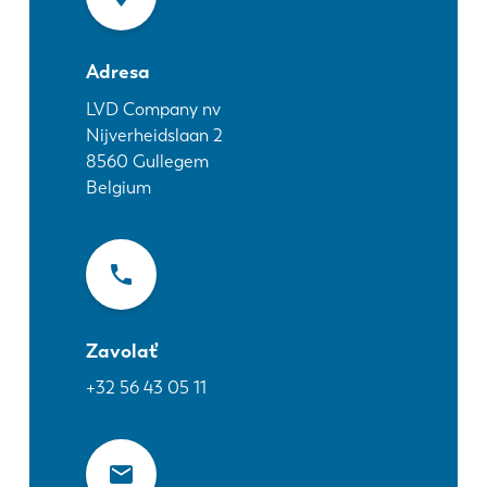
Novinky
Objavte LVD
Adresa
Príbehy zákazníkov
Podujatia
LVD Company nv
Nijverheidslaan 2
Stredisko zdrojov
8560
Gullegem
Priemyselné odvetvia a riešenia
Belgium
Kariéra
Kontaktujte nás
Zavolať
+32 56 43 05 11