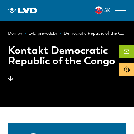
Skočiť
SK
na
hlavný
obsah
Omrvinka
ZARIADENIA NA REZANIE LASEROM
Domov
LVD prevádzky
Democratic Republic of the Congo
OHRAŇOVACIE LISY
Kontakt Democratic
Republic of the Congo
PANELOVÉ OHÝBAČE
DIEROVACIE LISY
STRIHACIE STROJE
SOFTVÉR
ODDELENIE ZÁKAZNÍCKYCH SLUŽIEB
O spoločnosti LVD