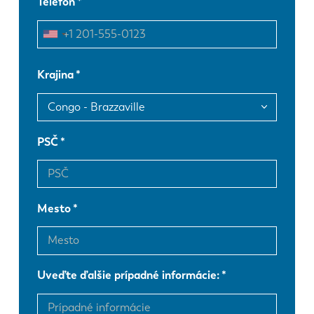
Telefón
EN
NL
FR
EN-US
Krajina
DE
IT
PSČ
ES
PT-PT
PL
SK
Mesto
KO
CN
Uveďte ďalšie prípadné informácie: