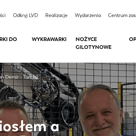
ści
Odkryj LVD
Realizacje
Wydarzenia
Centrum za
RKI DO
WYKRAWARKI
NOŻYCE
O
GILOTYNOWE
n Demir - Turcja)
iosłem a