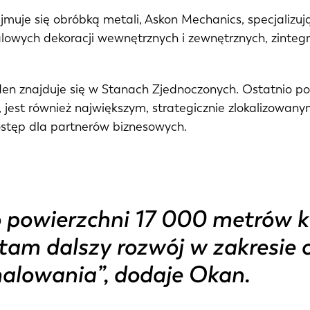
IT
ES
ajmuje się obróbką metali, Askon Mechanics, specjaliz
etalowych dekoracji wewnętrznych i zewnętrznych, zin
SK
KO
den znajduje się w Stanach Zjednoczonych. Ostatnio p
est również największym, strategicznie zlokalizowanym
ostęp dla partnerów biznesowych.
 powierzchni 17 000 metrów k
am dalszy rozwój w zakresie op
malowania”, dodaje Okan.