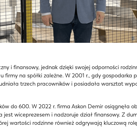
zny i finansowy, jednak dzięki swojej odporności rodzi
łu firmy na spółki zależne. W 2001 r., gdy gospodarka
trudniała trzech pracowników i posiadała warsztat wyp
ików do 600. W 2022 r. firma Askon Demir osiągnęła o
ra jest wiceprezesem i nadzoruje dział finansowy. Z d
rej wartości rodzinne również odgrywają kluczową rolę
NL
FR