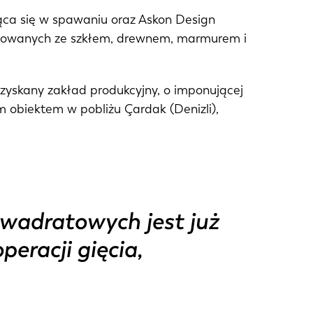
PT-PT
ująca się w spawaniu oraz Askon Design
tegrowanych ze szkłem, drewnem, marmurem i
CN
ozyskany zakład produkcyjny, o imponującej
 obiektem w pobliżu Çardak (Denizli),
wadratowych jest już
eracji gięcia,