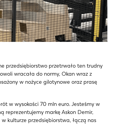
nne przedsiębiorstwo przetrwało ten trudny
 powoli wracała do normy, Okan wraz z
osażony w nożyce gilotynowe oraz prasę
brót w wysokości 70 mln euro. Jesteśmy w
umą reprezentujemy markę Askon Demir,
 w kulturze przedsiębiorstwa, łączą nas
EN-US