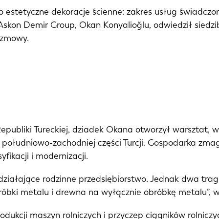
o estetyczne dekoracje ścienne: zakres usług świadczon
 Askon Demir Group, Okan Konyalioğlu, odwiedził siedzi
ozmowy.
Republiki Tureckiej, dziadek Okana otworzył warsztat,
południowo-zachodniej części Turcji. Gospodarka zma
fikacji i modernizacji.
 działające rodzinne przedsiębiorstwo. Jednak dwa tra
bróbki metalu i drewna na wyłącznie obróbkę metalu”, 
dukcji maszyn rolniczych i przyczep ciągników rolniczyc