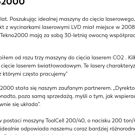
no2000
at. Poszukując idealnej maszyny do cięcia laserowego,
takt z wycinarkami laserowymi LVD miał miejsce w 200
i Tekno2000 mają za sobą 30-letnią owocną współpracę,
piłem od razu trzy maszyny do cięcia laserem CO2 . Ki
 cięcie laserem światłowodowym. Te lasery charakteryzu
z którymi często pracujemy”
o2000 stała się naszym zaufanym partnerem. „Dyrektor 
nadto, poza samą sprzedażą, myśli o tym, jak wspierać
wnie się układa”.
 w postaci maszyny ToolCell 200/40, o nacisku 200 to
idealnie odpowiada naszemu coraz bardziej różnorod