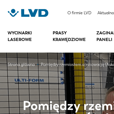
Przejdź
do
O firmie LVD
Aktualno
treści
WYCINARKI
PRASY
ZAGINA
LASEROWE
KRAWĘDZIOWE
PANELI
Ścieżka
Strona główna
Pomiędzy rzemiosłem a innowacją (Asko
nawigacyjna
Pomiędzy rzem