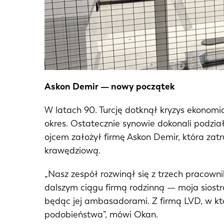
Askon Demir — nowy początek
W latach 90. Turcję dotknął kryzys ekonomic
okres. Ostatecznie synowie dokonali podzia
ojcem założył firmę Askon Demir, która za
krawędziową.
„Nasz zespół rozwinął się z trzech pracown
dalszym ciągu firmą rodzinną — moja siost
będąc jej ambasadorami. Z firmą LVD, w któ
EN
podobieństwa”, mówi Okan.