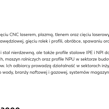
cięciu CNC laserem, plazmą, tlenem oraz cięciu lasero
awędziowej, gięciu rolek i profili, obróbce, spawaniu o
 i stal nierdzewną, ale także profile stalowe IPE i NPI 
ach, maszyn rolniczych oraz profile NPU w sektorze bu
. Ich odbiorcy prowadzą działalność w sektorach inżyni
h do wody, branży naftowej i gazowej, systemów magaz