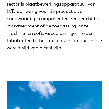
Nieuws
sector is plaatbewerkingsapparatuur van
Ontdek LVD
LVD aanwezig voor de productie van
Klantenverhalen
hoogwaardige componenten. Ongeacht het
Events
marktsegment of de toepassing, onze
Kenniscentrum
machine- en softwareoplossingen helpen
Sectoren en oplossingen
fabrikanten bij het maken van producten die
Jobs
wereldwijd van dienst zijn.
Contacteer ons