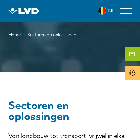
Overslaan
NL
en
naar
de
Kruimelpad
inhoud
LASERSNIJMACHINES
Home
Sectoren en oplossingen
gaan
AFKANTPERSEN
PANEELBUIGMACHINES
PONSMACHINES
GUILLOTINESCHAREN
SOFTWARE
Sectoren en
oplossingen
CUSTOMER SERVICE
Over LVD
Van landbouw tot transport, vrijwel in elke