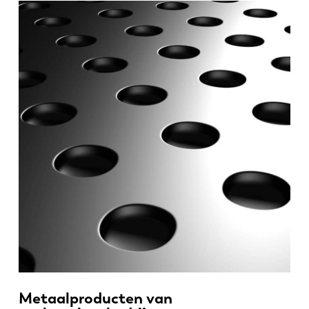
EN
NL
FR
EN-US
DE
IT
ES
PT-PT
PL
SK
KO
CN
Metaalproducten van