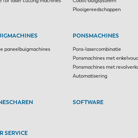
e for laser cutting machines
Cobot-buigsysteem
Plooigereedschappen
UIGMACHINES
PONSMACHINES
e paneelbuigmachines
Pons-lasercombinatie
Ponsmachines met enkelvoud
Ponsmachines met revolverk
Automatisering
INESCHAREN
SOFTWARE
 SERVICE