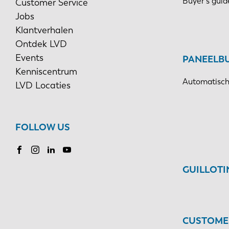
Buyer's guid
Customer Service
Jobs
Klantverhalen
Ontdek LVD
Events
PANEELB
Kenniscentrum
Automatisch
LVD Locaties
FOLLOW US
GUILLOT
CUSTOMER