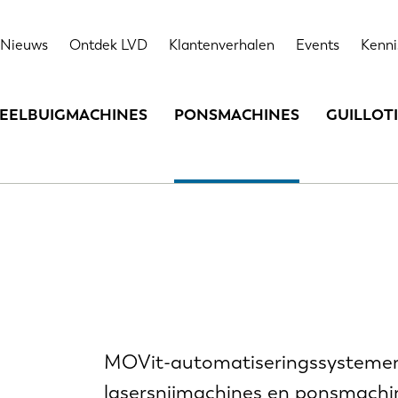
Nieuws
Ontdek LVD
Klantenverhalen
Events
Kenni
EELBUIGMACHINES
PONSMACHINES
GUILLOT
MOVit-automatiseringssystemen 
lasersnijmachines en ponsmachi