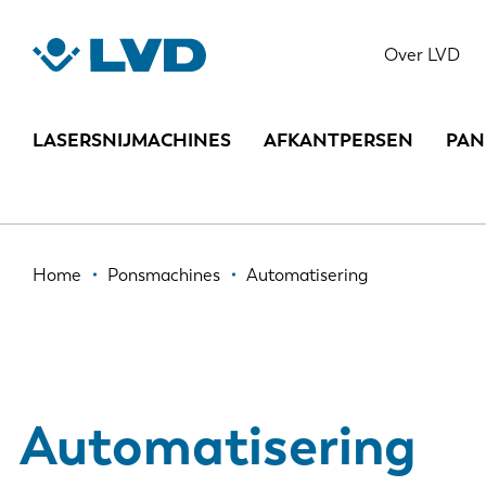
Overslaan
en
Over LVD
naar
de
inhoud
LASERSNIJMACHINES
AFKANTPERSEN
PAN
gaan
Kruimelpad
Home
Ponsmachines
Automatisering
Automatisering