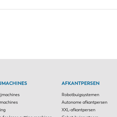
IJMACHINES
AFKANTPERSEN
ijmachines
Robotbuigsystemen
jmachines
Autonome afkantpersen
ing
XXL-afkantpersen