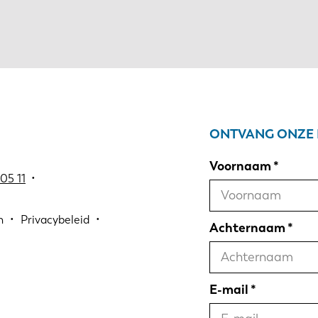
ONTVANG ONZE 
Voornaam
05 11
•
n
Privacybeleid
Achternaam
E-mail