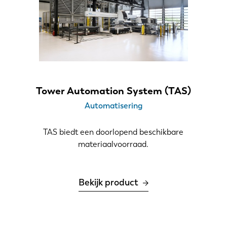
Tower Automation System (TAS)
Automatisering
TAS biedt een doorlopend beschikbare
materiaalvoorraad.
NL
FR
Bekijk product
IT
ES
SK
KO