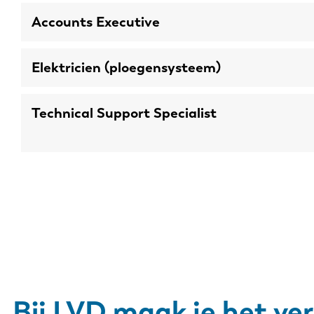
PL
Accounts Executive
Elektricien (ploegensysteem)
Technical Support Specialist
Paginering
Bij LVD maak je het ver