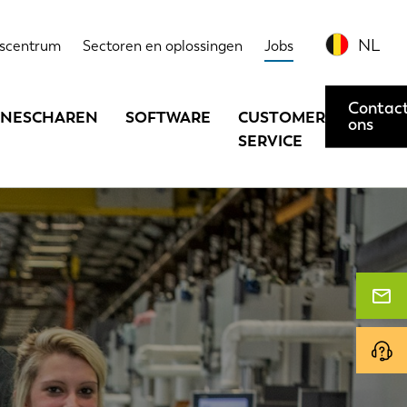
NL
scentrum
Sectoren en oplossingen
Jobs
Contac
INESCHAREN
SOFTWARE
CUSTOMER
ons
SERVICE