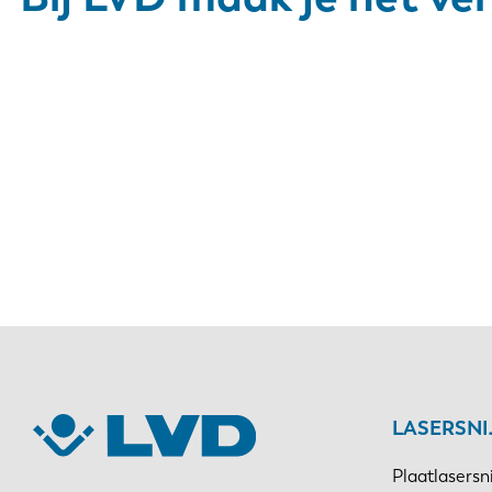
LASERSN
Plaatlasersn