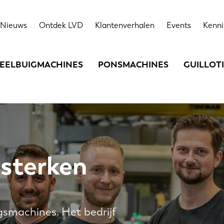
Nieuws
Ontdek LVD
Klantenverhalen
Events
Kenni
EELBUIGMACHINES
PONSMACHINES
GUILLOT
sterken
gsmachines. Het bedrijf