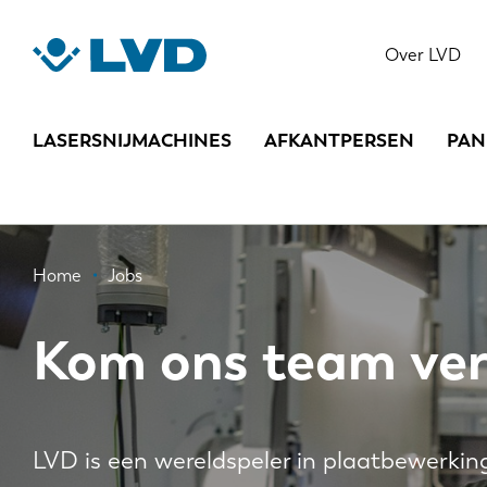
Overslaan
en
Over LVD
naar
de
inhoud
LASERSNIJMACHINES
AFKANTPERSEN
PAN
gaan
Kruimelpad
Home
Jobs
Kom ons team ver
LVD is een wereldspeler in plaatbewerkin