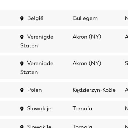
België
Gullegem
M
Verenigde
Akron (NY)
A
Staten
Verenigde
Akron (NY)
S
Staten
Polen
Kędzierzyn-Koźle
A
Slowakije
Tornaľa
M
Slowakije
Tornaľa
M