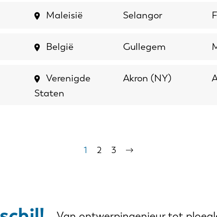
SK
KO
Maleisië
Selangor
F
België
Gullegem
M
Verenigde
Akron (NY)
A
Staten
Huidige
1
Page
2
Page
3
Volgende
pagina
pagina
schil!
Van ontwerpingenieur tot ploeglei