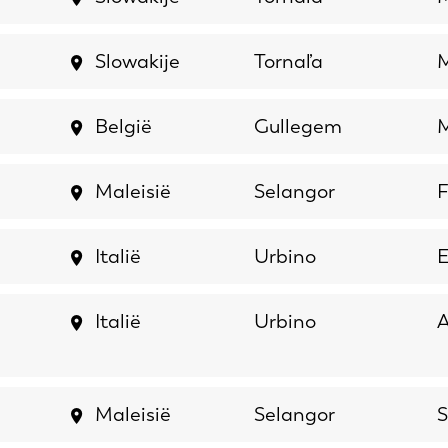
Slowakije
Tornaľa
M
België
Gullegem
M
Maleisië
Selangor
F
Italië
Urbino
E
Italië
Urbino
A
NL
FR
IT
ES
Maleisië
Selangor
S