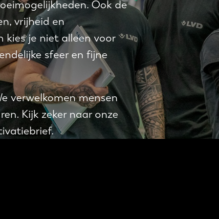
 groeimogelijkheden. Ook de
, vrijheid en
 kies je niet alleen voor
delijke sfeer en fijne
 We verwelkomen mensen
en. Kijk zeker naar onze
vatiebrief.