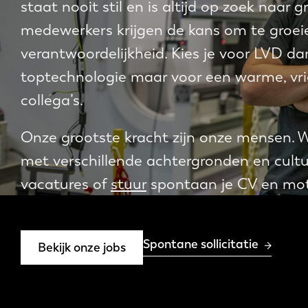
staat nooit stil en is altijd op zoek naar
medewerkers krijgen de kans om te groeien
verantwoordelijkheid. Kies je voor LVD dan
toptechnologie maar voor een warme, vrien
collega’s.
Onze grootste kracht zijn onze mensen.
met verschillende achtergronden en cultur
vacatures of
stuur
spontaan je CV en moti
Spontane sollicitatie
Bekijk onze jobs