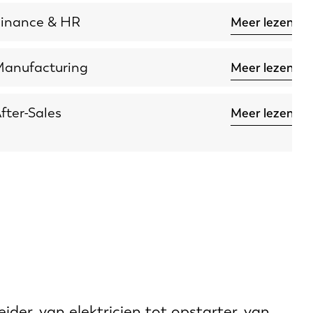
CN
inance & HR
Meer lezen
anufacturing
Meer lezen
fter-Sales
Meer lezen
der, van elektricien tot opstarter, van