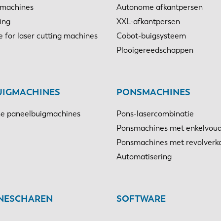
jmachines
Autonome afkantpersen
ing
XXL-afkantpersen
e for laser cutting machines
Cobot-buigsysteem
Plooigereedschappen
UIGMACHINES
PONSMACHINES
e paneelbuigmachines
Pons-lasercombinatie
Ponsmachines met enkelvoud
Ponsmachines met revolverk
Automatisering
INESCHAREN
SOFTWARE