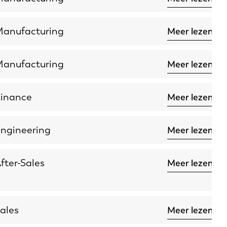
anufacturing
Meer lezen
anufacturing
Meer lezen
inance
Meer lezen
ngineering
Meer lezen
fter-Sales
Meer lezen
EN-US
PT-PT
ales
Meer lezen