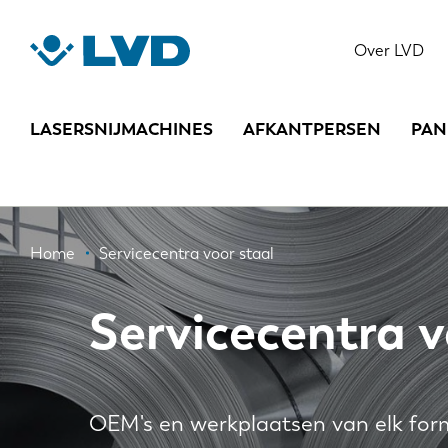
Overslaan
en
Over LVD
naar
de
inhoud
LASERSNIJMACHINES
AFKANTPERSEN
PAN
gaan
Kruimelpad
Home
Servicecentra voor staal
Servicecentra v
OEM's en werkplaatsen van elk for