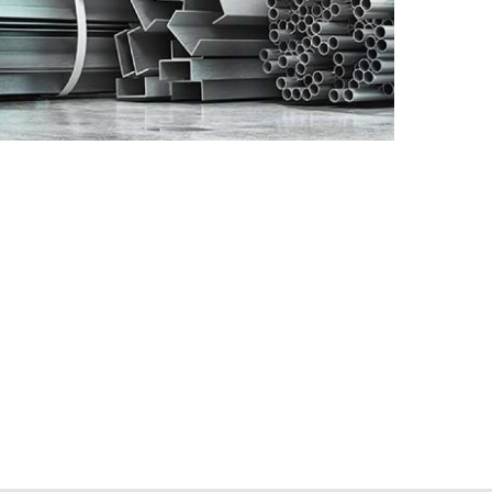
EN-US
PT-PT
CN