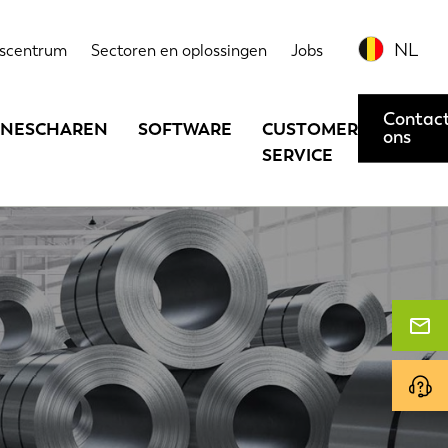
NL
scentrum
Sectoren en oplossingen
Jobs
Contac
INESCHAREN
SOFTWARE
CUSTOMER
ons
SERVICE