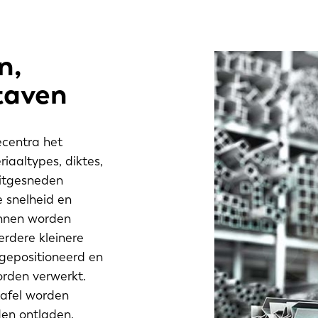
n,
staven
ecentra het
iaaltypes, diktes,
uitgesneden
e snelheid en
kunnen worden
erdere kleinere
 gepositioneerd en
rden verwerkt.
tafel worden
den ontladen.