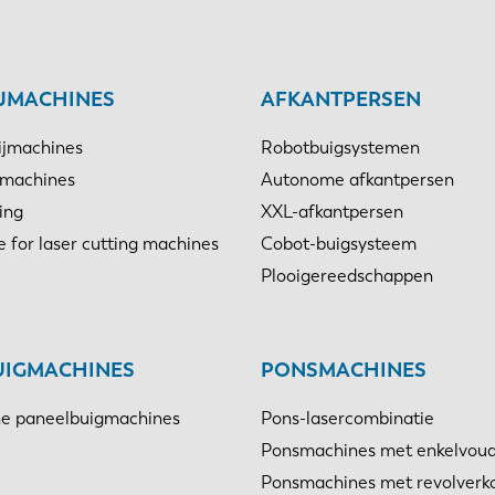
IJMACHINES
AFKANTPERSEN
ijmachines
Robotbuigsystemen
jmachines
Autonome afkantpersen
ing
XXL-afkantpersen
e for laser cutting machines
Cobot-buigsysteem
Plooigereedschappen
UIGMACHINES
PONSMACHINES
e paneelbuigmachines
Pons-lasercombinatie
Ponsmachines met enkelvoud
Ponsmachines met revolverk