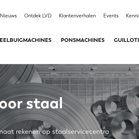
Nieuws
Ontdek LVD
Klantenverhalen
Events
Kenni
EELBUIGMACHINES
PONSMACHINES
GUILLOT
oor staal
maat rekenen op staalservicecentra