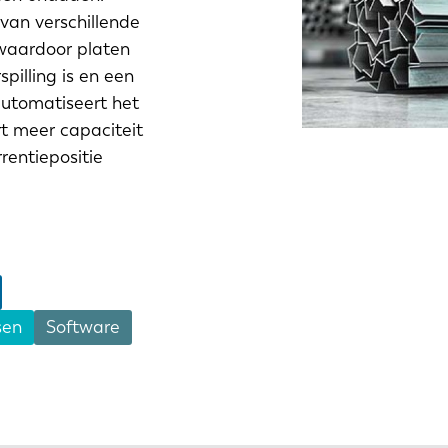
van verschillende
waardoor platen
pilling is en een
automatiseert het
rt meer capaciteit
rentiepositie
NL
FR
IT
ES
SK
KO
sen
Software