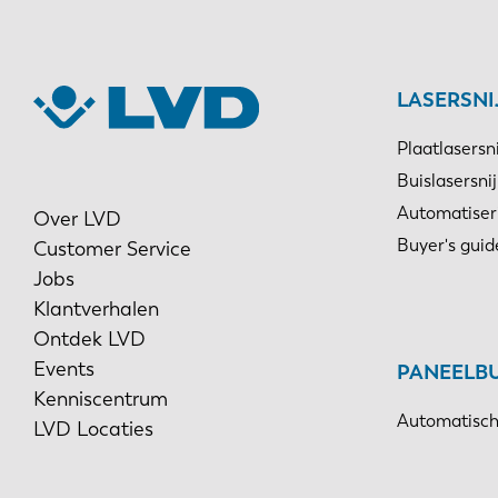
LASERSN
Plaatlasersn
Buislasersni
Automatiser
Over LVD
Buyer's guid
Customer Service
Jobs
Klantverhalen
Ontdek LVD
Events
PANEELB
Kenniscentrum
Automatisch
LVD Locaties