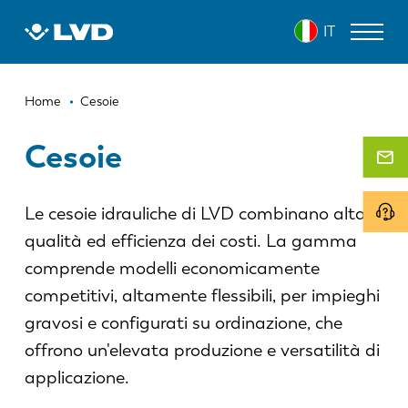
Salta
IT
al
contenuto
principale
Briciole
MACCHINE PER IL TAGLIO LASER
Home
Cesoie
di
PRESSE PIEGATRICI
Cesoie
pane
PANNELLATRICI
Le cesoie idrauliche di LVD combinano alta
PUNZONATRICI
qualità ed efficienza dei costi. La gamma
CESOIE
comprende modelli economicamente
SOFTWARE
competitivi, altamente flessibili, per impieghi
gravosi e configurati su ordinazione, che
SERVIZIO CLIENTI
offrono un'elevata produzione e versatilità di
applicazione.
SU LVD