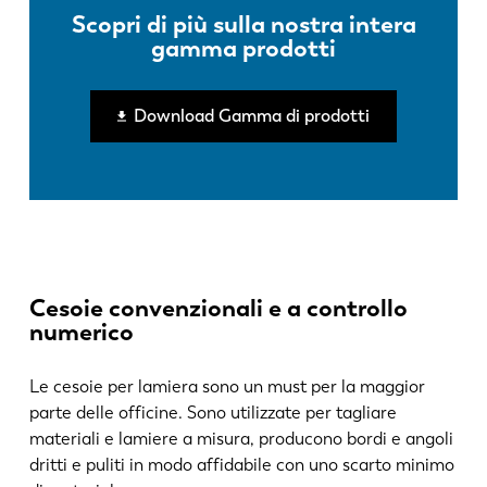
EN
NL
Scopri di più sulla nostra intera
gamma prodotti
FR
EN-US
Download Gamma di prodotti
DE
IT
ES
PT-PT
PL
SK
Cesoie convenzionali e a controllo
numerico
KO
CN
Le cesoie per lamiera sono un must per la maggior
parte delle officine. Sono utilizzate per tagliare
materiali e lamiere a misura, producono bordi e angoli
dritti e puliti in modo affidabile con uno scarto minimo