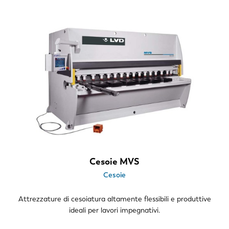
Notizie
Scopri LVD
Storie di clienti
Eventi
Centro risorse
Settori e soluzioni
Lavora con noi
Contattateci
Cesoie MVS
Cesoie
Attrezzature di cesoiatura altamente flessibili e produttive
ideali per lavori impegnativi.