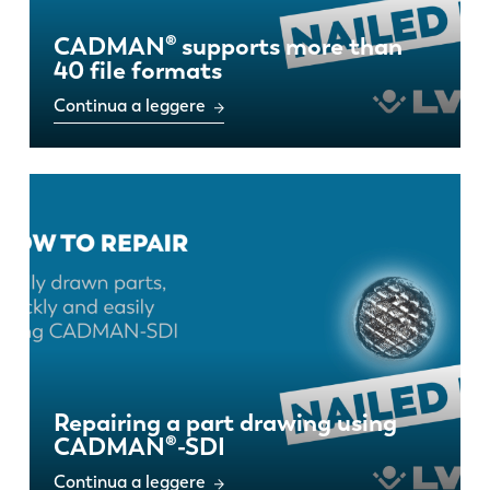
CADMAN® supports more than
DE
IT
40 file formats
Continua a leggere
ES
PT-PT
PL
SK
KO
CN
Repairing a part drawing using
CADMAN®-SDI
Continua a leggere