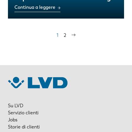
Continua a leggere
Paginazione
Pagina
1
Pagina
2
Pagina
attuale
successiva
Su LVD
Servizio clienti
Jobs
Storie di clienti