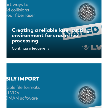
Creating a reliable laser cutting
environment for crash-free
processing
Continua a leggere
EN
NL
FR
EN-US