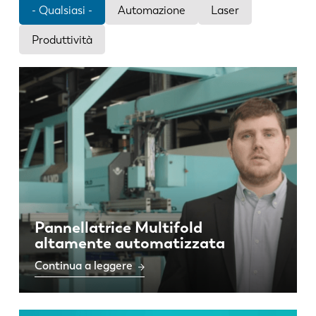
Notizie
- Qualsiasi -
Automazione
Laser
Scopri LVD
Produttività
Storie di clienti
Eventi
Centro risorse
Settori e soluzioni
Lavora con noi
Contattateci
Pannellatrice Multifold
altamente automatizzata
Continua a leggere