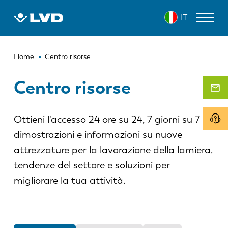
Salta
IT
al
contenuto
principale
Briciole
MACCHINE PER IL TAGLIO LASER
Home
Centro risorse
di
PRESSE PIEGATRICI
Centro risorse
pane
PANNELLATRICI
Ottieni l'accesso 24 ore su 24, 7 giorni su 7 a
PUNZONATRICI
dimostrazioni e informazioni su nuove
CESOIE
attrezzature per la lavorazione della lamiera,
SOFTWARE
tendenze del settore e soluzioni per
migliorare la tua attività.
SERVIZIO CLIENTI
SU LVD