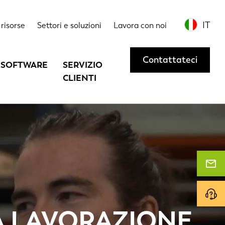
IT
risorse
Settori e soluzioni
Lavora con noi
Contattateci
SOFTWARE
SERVIZIO
CLIENTI
A LAVORAZIONE