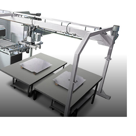
PT-PT
CN