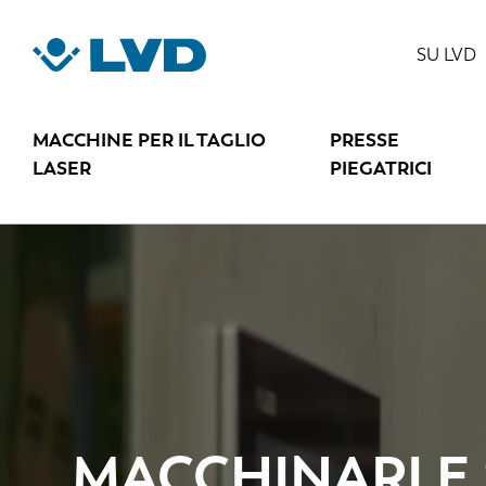
Salta
al
SU LVD
contenuto
principale
MACCHINE PER IL TAGLIO
PRESSE
LASER
PIEGATRICI
File
video
MACCHINARI E