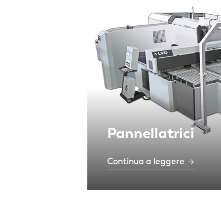
IT
ES
SK
KO
Pannellatrici
Continua a leggere