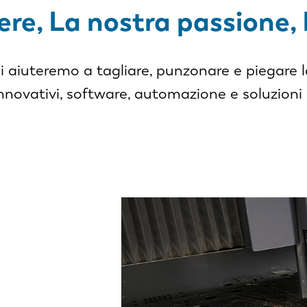
ere, La nostra passione, 
Vi aiuteremo a tagliare, punzonare e piegare l
nnovativi, software, automazione e soluzioni 