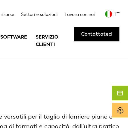
IT
risorse
Settori e soluzioni
Lavora con noi
Contattateci
SOFTWARE
SERVIZIO
CLIENTI
 versatili per il taglio di lamiere piane e
a di formati e capacità, dall’ultra pratico