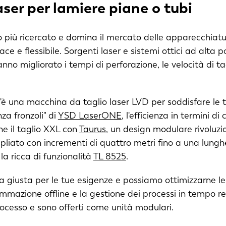
laser per lamiere piane o tubi
lido più ricercato e domina il mercato delle apparecchiatur
e e flessibile. Sorgenti laser e sistemi ottici ad alta p
nno migliorato i tempi di perforazione, le velocità di tag
c'è una macchina da taglio laser LVD per soddisfare le t
nza fronzoli" di
YSD LaserONE
, l'efficienza in termini di 
he il taglio XXL con
Taurus
, un design modulare rivoluzi
pliato con incrementi di quattro metri fino a una lunghe
 la ricca di funzionalità
TL 8525
.
a giusta per le tue esigenze e possiamo ottimizzarne l
mazione offline e la gestione dei processi in tempo real
processo e sono offerti come unità modulari.