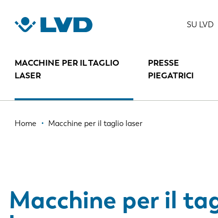
Salta
al
SU LVD
contenuto
principale
MACCHINE PER IL TAGLIO
PRESSE
LASER
PIEGATRICI
Briciole
Home
Macchine per il taglio laser
di
pane
Macchine per il tag