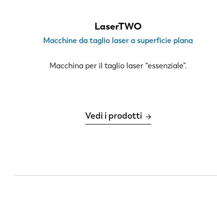
XXL > 6000 x 2000 mm
Potenza Laser
LaserTWO
Macchine da taglio laser a superficie plana
3 kW
6 kW
Macchina per il taglio laser “essenziale”.
12 kW
20 kW
30 kW
Vedi i prodotti