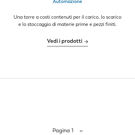
Automazione
IT
ES
Una torre a costi contenuti per il carico, lo scarico
e lo stoccaggio di materie prime e pezzi finiti.
SK
KO
Vedi i prodotti
Pagina 1
Pagina
››