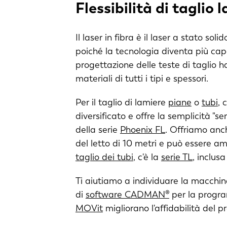
Flessibilità di taglio 
Il laser in fibra è il laser a stato so
poiché la tecnologia diventa più capac
progettazione delle teste di taglio ha
materiali di tutti i tipi e spessori.
Per il taglio di lamiere
piane
o
tubi
, 
diversificato e offre la semplicità "se
della serie
Phoenix FL
. Offriamo anc
del letto di 10 metri e può essere am
taglio dei tubi
, c'è la
serie TL
, inclusa
Ti aiutiamo a individuare la macchin
di
software CADMAN®
per la program
MOVit
migliorano l'affidabilità del 