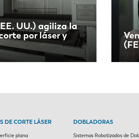
EE. UU.) agiliza la
orte por láser y
Ven
(FE
NL
FR
 DE CORTE LÁSER
DOBLADORAS
IT
ES
erficie plana
Sistemas Robotizados de Dob