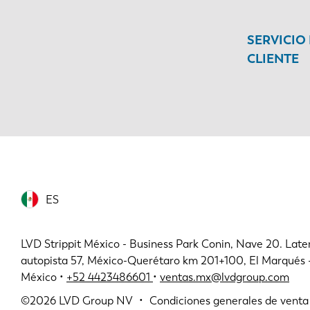
SERVICIO
CLIENTE
ES
LVD Strippit México - Business Park Conin, Nave 20. Later
autopista 57, México-Querétaro km 201+100, El Marqués
México •
+52 4423486601
•
ventas.mx@lvdgroup.com
©2026
LVD Group NV
Condiciones generales de venta