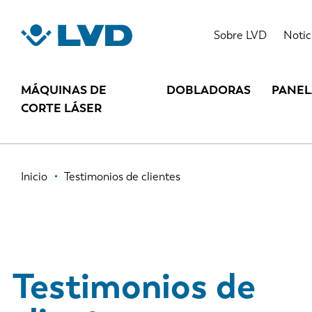
Pasar
al
Sobre LVD
Notic
contenido
principal
MÁQUINAS DE
DOBLADORAS
PANE
CORTE LÁSER
Ruta
Inicio
Testimonios de clientes
de
navegación
Testimonios de