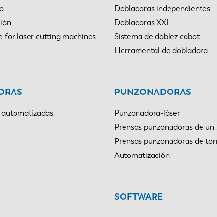
bo
Dobladoras independientes
SK
KO
ión
Dobladoras XXL
e for laser cutting machines
Sistema de doblez cobot
Herramental de dobladora
ORAS
PUNZONADORAS
 automatizadas
Punzonadora-láser
Prensas punzonadoras de un 
Prensas punzonadoras de tor
Automatización
SOFTWARE