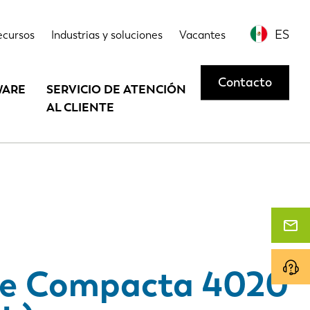
s
Opciones
Contáctenos o solicite una demostración
ES
ecursos
Industrias y soluciones
Vacantes
Contacto
WARE
SERVICIO DE ATENCIÓN
AL CLIENTE
re Compacta 4020