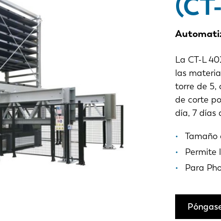
(CT
Automatiz
La CT-L 40
las materi
torre de 5
de corte po
día, 7 días
Tamaño 
Permite 
Para Ph
Póngase