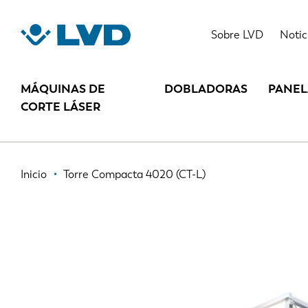
Pasar
al
TORRE COMPACTA 4020 (CT-L)
Sobre LVD
Notic
contenido
principal
MÁQUINAS DE
DOBLADORAS
PANE
CORTE LÁSER
Ruta
Inicio
Torre Compacta 4020 (CT-L)
de
navegación