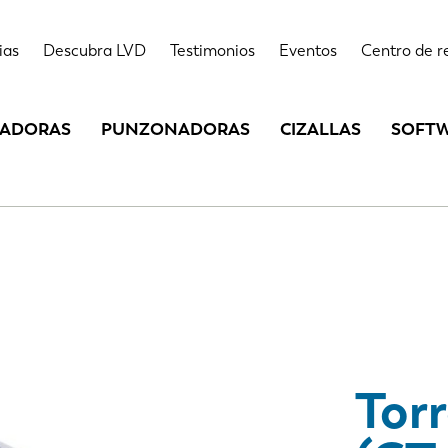
Destacados
Datos técnico
ias
Descubra LVD
Testimonios
Eventos
Centro de r
LADORAS
PUNZONADORAS
CIZALLAS
SOFT
Tor