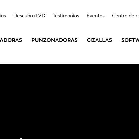
ias
Descubra LVD
Testimonios
Eventos
Centro de r
LADORAS
PUNZONADORAS
CIZALLAS
SOFT