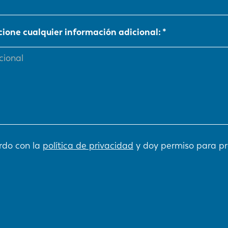
NL
FR
cione cualquier información adicional:
IT
ES
SK
KO
rdo con la
política de privacidad
y doy permiso para pr