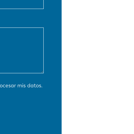
EN-US
PT-PT
CN
ocesar mis datos.