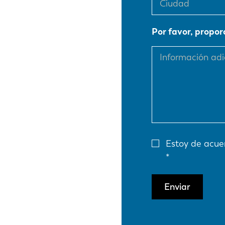
EN
Por favor, propor
DE
PL
Estoy de acue
Enviar