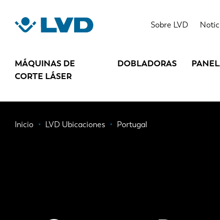
Pasar
al
Sobre LVD
Notic
contenido
principal
MÁQUINAS DE
DOBLADORAS
PANE
CORTE LÁSER
Ruta
Inicio
LVD Ubicaciones
Portugal
de
navegación