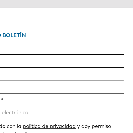
O BOLETÍN
o
do con la
política de privacidad
y doy permiso