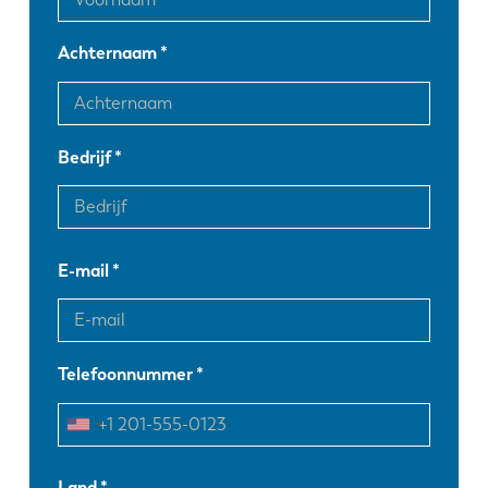
Achternaam
Bedrijf
E-mail
Telefoonnummer
EN
NL
Land