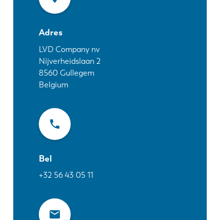
Nieuws
Ontdek LVD
Adres
Klantenverhalen
Events
LVD Company nv
Nijverheidslaan 2
Kenniscentrum
8560
Gullegem
Sectoren en oplossingen
Belgium
Jobs
Contacteer ons
Bel
+32 56 43 05 11