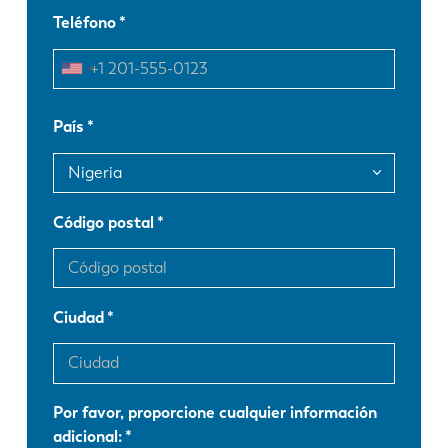
Teléfono
EN
NL
FR
EN-US
País
DE
IT
Código postal
ES
PT-PT
PL
SK
Ciudad
KO
CN
Por favor, proporcione cualquier información
adicional: