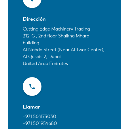
Noticias
Descubra LVD
Dirección
Testimonios
Eventos
Cutting Edge Machinery Trading
212-G , 2nd floor Shaikha Mhara
Centro de recursos
building
Industrias y soluciones
Al Nahda Street (Near Al Twar Center),
Vacantes
Al Qusais 2, Dubai
United Arab Emirates
Contacto
Llamar
+971 564173030
+971 501954680