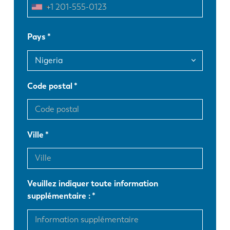
FR
EN-US
Pays
DE
IT
Code postal
ES
PT-PT
PL
SK
Ville
KO
CN
Veuillez indiquer toute information
supplémentaire :