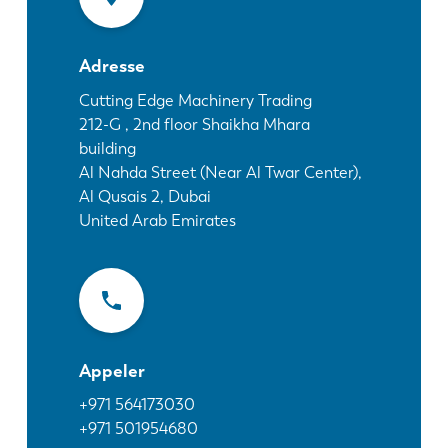
Actualités
Découvrez LVD
Adresse
Témoignages
Événements
Cutting Edge Machinery Trading
212-G , 2nd floor Shaikha Mhara
Centre des ressources
building
Secteurs et solutions
Al Nahda Street (Near Al Twar Center),
Carrières
Al Qusais 2, Dubai
United Arab Emirates
Contactez nous
Appeler
+971 564173030
+971 501954680