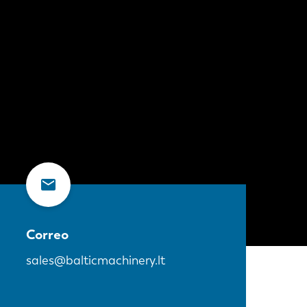
Correo
sales@balticmachinery.lt