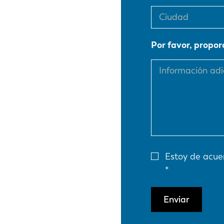
EN
Por favor, propor
DE
PL
Estoy de acue
Enviar