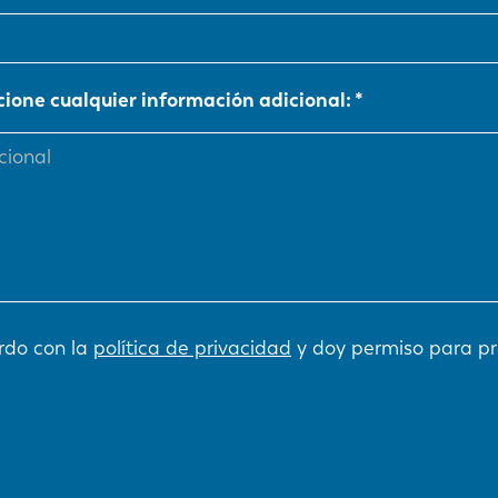
NL
FR
cione cualquier información adicional:
IT
ES
SK
KO
rdo con la
política de privacidad
y doy permiso para pr