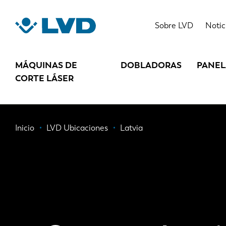
Pasar
al
Sobre LVD
Notic
contenido
principal
MÁQUINAS DE
DOBLADORAS
PANE
CORTE LÁSER
Ruta
Inicio
LVD Ubicaciones
Latvia
de
navegación