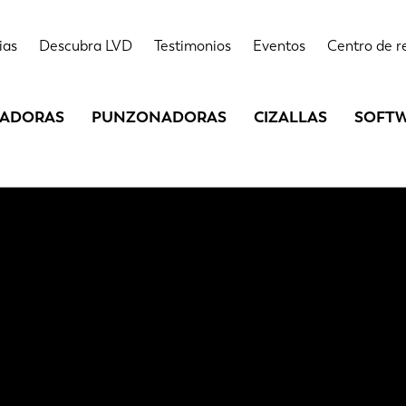
ias
Descubra LVD
Testimonios
Eventos
Centro de r
LADORAS
PUNZONADORAS
CIZALLAS
SOFT