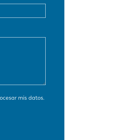
EN-US
PT-PT
CN
ocesar mis datos.