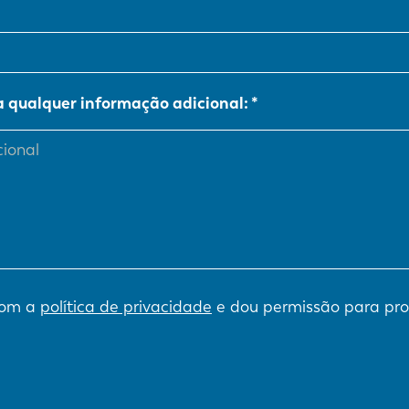
NL
FR
a qualquer informação adicional:
IT
ES
SK
KO
com a
política de privacidade
e dou permissão para pr