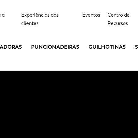
 a
Experiências dos
Eventos
Centro de
clientes
Recursos
LADORAS
PUNCIONADEIRAS
GUILHOTINAS