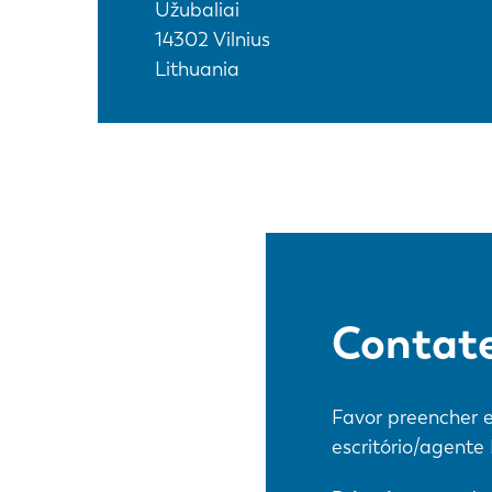
Užubaliai
14302
Vilnius
Lithuania
Contat
Favor preencher e
escritório/agente