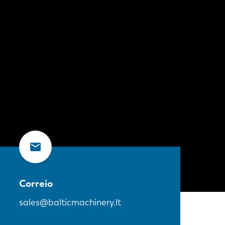
Correio
sales@balticmachinery.lt