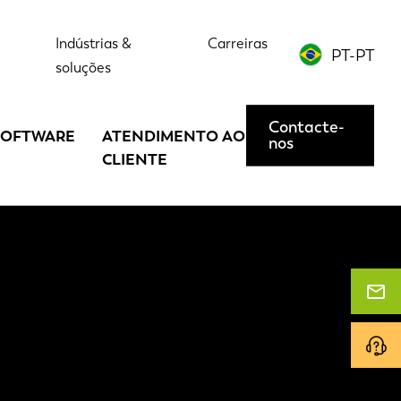
Indústrias &
Carreiras
PT-PT
soluções
Contacte-
SOFTWARE
ATENDIMENTO AO
nos
CLIENTE