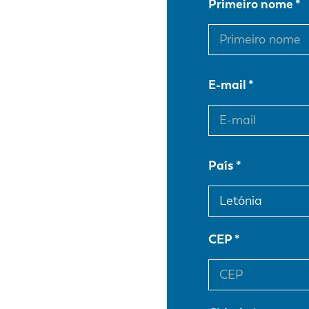
Primeiro nome
E-mail
País
CEP