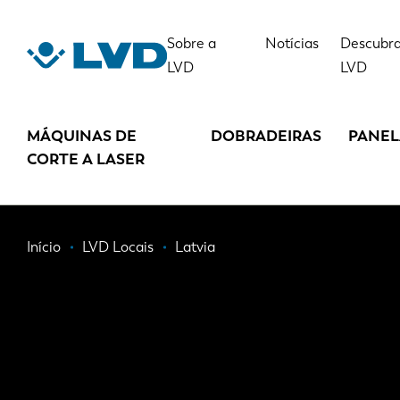
Passar
para
Sobre a
Notícias
Descubra
o
LVD
LVD
conteúdo
principal
MÁQUINAS DE
DOBRADEIRAS
PANE
CORTE A LASER
Navegação
Início
LVD Locais
Latvia
estrutural