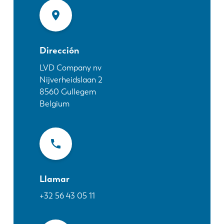
Noticias
Descubra LVD
Testimonios
Eventos
Dirección
Centro de recursos
LVD Company nv
Nijverheidslaan 2
Industrias y soluciones
8560
Gullegem
Vacantes
Belgium
Contacto
Llamar
+32 56 43 05 11