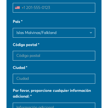
EN
NL
FR
EN-US
País
DE
IT
Código postal
ES
PT-PT
PL
SK
Ciudad
KO
CN
Por favor, proporcione cualquier información
adicional: