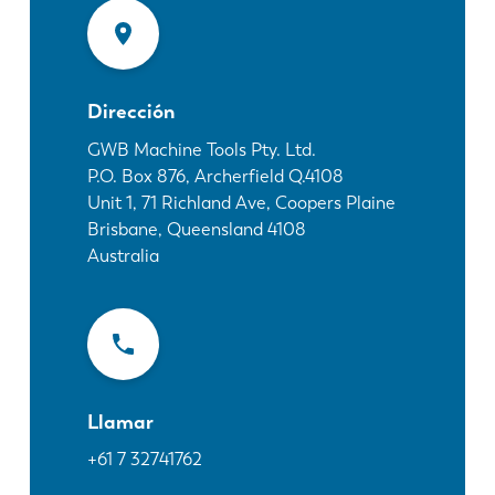
Noticias
Descubra LVD
Testimonios
Eventos
Dirección
Centro de recursos
GWB Machine Tools Pty. Ltd.
P.O. Box 876, Archerfield Q.4108
Industrias y soluciones
Unit 1, 71 Richland Ave, Coopers Plaine
Vacantes
Brisbane, Queensland
4108
Australia
Contacto
Llamar
+61 7 32741762