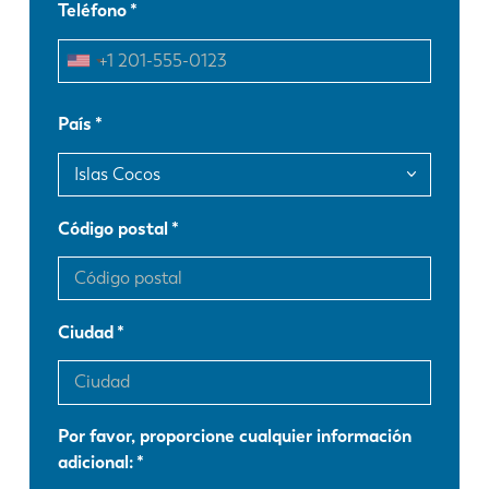
Teléfono
EN
NL
FR
EN-US
País
DE
IT
Código postal
ES
PT-PT
PL
SK
Ciudad
KO
CN
Por favor, proporcione cualquier información
adicional: