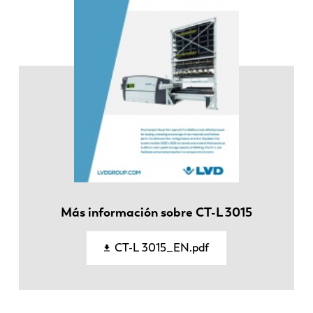
Más información sobre CT-L 3015
EN
NL
CT-L 3015_EN.pdf
FR
EN-US
DE
IT