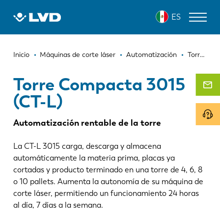
Pasar
TORRE COMPACTA 3015 (CT-L)
ES
al
contenido
principal
Ruta
MÁQUINAS DE CORTE LÁSER
Inicio
Máquinas de corte láser
Automatización
Torre Compacta 3015 (CT-L)
de
DOBLADORAS
Torre Compacta 3015
navegación
(CT-L)
PANELADORAS
PUNZONADORAS
Automatización rentable de la torre
CIZALLAS
La CT-L 3015 carga, descarga y almacena
automáticamente la materia prima, placas ya
SOFTWARE
cortadas y producto terminado en una torre de 4, 6, 8
SERVICIO DE ATENCIÓN AL CLIENTE
o 10 pallets. Aumenta la autonomía de su máquina de
corte láser, permitiendo un funcionamiento 24 horas
al día, 7 días a la semana.
Sobre LVD