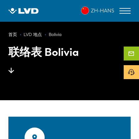
跳
ZH-HANS
转
到
主
面
要
激光切割机
首页
LVD 地点
Bolivia
内
包
折弯机
容
联络表 Bolivia
屑
折弯中心
冲床
剪板机
软件
客户服务
关于 LVD