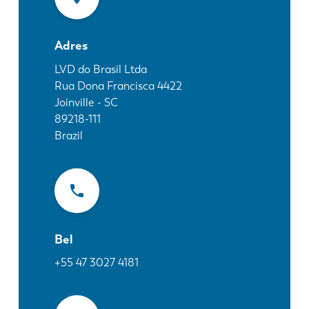
Nieuws
Ontdek LVD
Adres
Klantenverhalen
Events
LVD do Brasil Ltda
Rua Dona Francisca 4422
Kenniscentrum
Joinville - SC
Sectoren en oplossingen
89218-111
Jobs
Brazil
Contacteer ons
Bel
+55 47 3027 4181