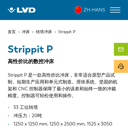
跳
STRIPPIT P
ZH-HANS
转
到
主
面
要
激光切割机
首页
冲床
转塔冲床
Strippit P
内
包
折弯机
容
Strippit P
屑
折弯中心
高性价比的数控冲床
冲床
Strippit P 是一款高性价比冲床，非常适合原型产品试
剪板机
制、短期生产应用和单元式制造。滑块系统、坚固的机
架和 CNC 控制器保障了最小的误差和始终一致的冲裁
软件
精度。控制器可轻松使用和操作。
客户服务
33 工位转塔
冲压力：20吨
关于 LVD
1250 x 1250 mm, 1250 x 2500 mm, 1525 x 3050