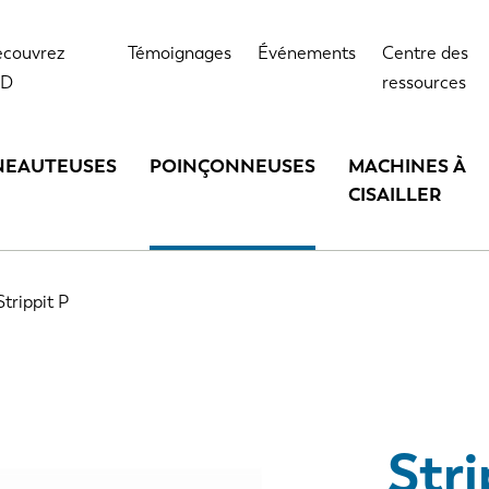
Points forts
Données techniques
Opt
couvrez
Témoignages
Événements
Centre des
VD
ressources
NEAUTEUSES
POINÇONNEUSES
MACHINES À
CISAILLER
Strippit P
Stri