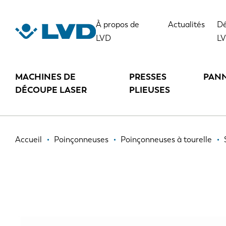
Aller
au
STRIPPIT P
À propos de
Actualités
Dé
contenu
LVD
L
principal
MACHINES DE
PRESSES
PAN
DÉCOUPE LASER
PLIEUSES
Fil
Accueil
Poinçonneuses
Poinçonneuses à tourelle
d'Ariane