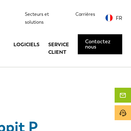
ions
Contactez-nous ou demandez une démonstration
Secteurs et
Carrières
FR
solutions
Contactez
LOGICIELS
SERVICE
nous
CLIENT
ppit P