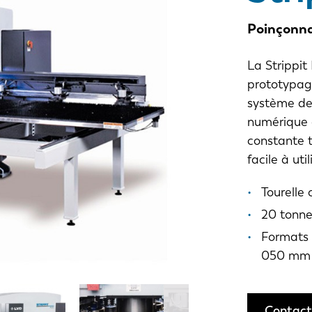
Poinçonn
La Strippit
prototypage,
système de
numérique a
constante 
facile à util
Tourelle
20 tonne
Formats 
050 mm
Contact