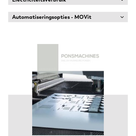
Automatiseringsopties - MOVit
EN
NL
FR
EN-US
DE
IT