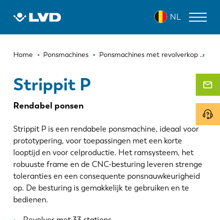
Overslaan
STRIPPIT P
NL
en
naar
de
Kruimelpad
inhoud
LASERSNIJMACHINES
Home
Ponsmachines
Ponsmachines met revolverkop
Str
gaan
AFKANTPERSEN
Strippit P
PANEELBUIGMACHINES
Rendabel ponsen
PONSMACHINES
Strippit P is een rendabele ponsmachine, ideaal voor
GUILLOTINESCHAREN
prototypering, voor toepassingen met een korte
looptijd en voor celproductie. Het ramsysteem, het
SOFTWARE
robuuste frame en de CNC-besturing leveren strenge
toleranties en een consequente ponsnauwkeurigheid
CUSTOMER SERVICE
op. De besturing is gemakkelijk te gebruiken en te
bedienen.
Over LVD
Revolver met 33 stations