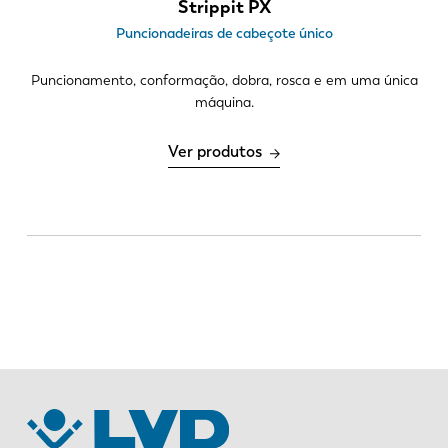
Strippit PX
Processamento de valor agregado
Puncionadeiras de cabeçote único
Multi-tool indexável
Puncionamento, conformação, dobra, rosca e em uma única
Garras programáveis e relocáveis
máquina.
Dobra até 75 mm de altura
Ver produtos
Automação
Carga/descarga PA
EN
NL
Torre compacta
FR
EN-US
DE
IT
ES
PT-PT