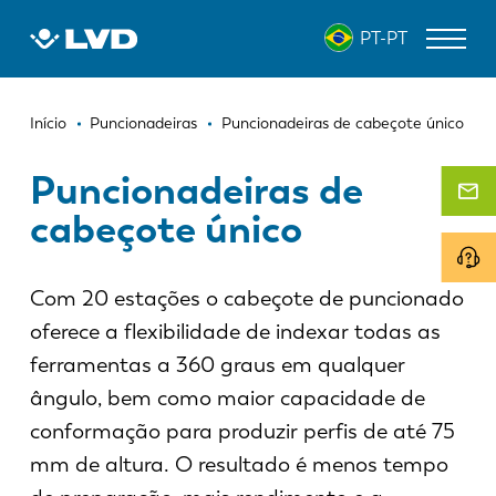
Passar
PT-PT
para
o
conteúdo
Navegação
principal
MÁQUINAS DE CORTE A LASER
Início
Puncionadeiras
Puncionadeiras de cabeçote único
estrutural
DOBRADEIRAS
Puncionadeiras de
cabeçote único
PANELADORAS
PUNCIONADEIRAS
Com 20 estações o cabeçote de puncionado
GUILHOTINAS
oferece a flexibilidade de indexar todas as
SOFTWARE
ferramentas a 360 graus em qualquer
ângulo, bem como maior capacidade de
ATENDIMENTO AO CLIENTE
conformação para produzir perfis de até 75
Sobre a LVD
mm de altura. O resultado é menos tempo